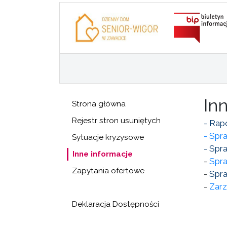
In
Strona główna
Rejestr stron usuniętych
- Rap
- Spr
Sytuacje kryzysowe
- Spr
Inne informacje
-
Spra
Zapytania ofertowe
-
Spra
-
Zarz
Deklaracja Dostępności