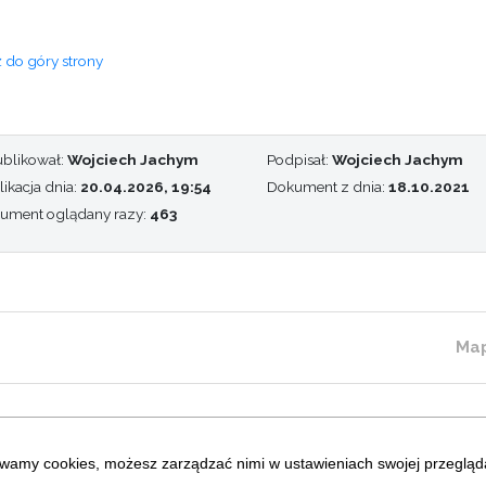
 do góry strony
blikował:
Wojciech Jachym
Podpisał:
Wojciech Jachym
ikacja dnia:
20.04.2026, 19:54
Dokument z dnia:
18.10.2021
ument oglądany razy:
463
Map
wamy cookies, możesz zarządzać nimi w ustawieniach swojej przegląda